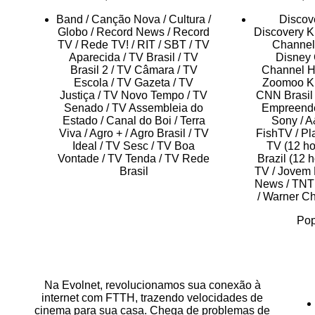
Band / Canção Nova / Cultura /
Discov
Globo / Record News / Record
Discovery K
TV / Rede TV! / RIT / SBT / TV
Channel
Aparecida / TV Brasil / TV
Disney 
Brasil 2 / TV Câmara / TV
Channel H
Escola / TV Gazeta / TV
Zoomoo Kid
Justiça / TV Novo Tempo / TV
CNN Brasil
Senado / TV Assembleia do
Empreender
Estado / Canal do Boi / Terra
Sony / A&
Viva / Agro + / Agro Brasil / TV
FishTV / Pl
Ideal / TV Sesc / TV Boa
TV (12 ho
Vontade / TV Tenda / TV Rede
Brazil (12 
Brasil
TV / Jovem
News / TNT 
/ Warner Ch
Pop
Na Evolnet, revolucionamos sua conexão à
internet com FTTH, trazendo velocidades de
cinema para sua casa. Chega de problemas de