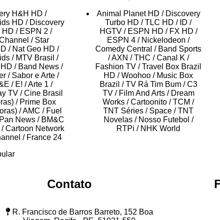
ery H&H HD /
Animal Planet HD / Discovery
ids HD / Discovery
Turbo HD / TLC HD / ID /
 HD / ESPN 2 /
HGTV / ESPN HD / FX HD /
Channel / Star
ESPN 4 / Nickelodeon /
D / Nat Geo HD /
Comedy Central / Band Sports
s / MTV Brasil /
/ AXN / THC / Canal K /
 HD / Band News /
Fashion TV / Travel Box Brazil
 / Sabor e Arte /
HD / Woohoo / Music Box
E / E! / Arte 1 /
Brazil / TV Rá Tim Bum / C3
ay TV / Cine Brasil
TV / Film And Arts / Dream
ras) / Prime Box
Works / Cartoonito / TCM /
horas) / AMC / Fuel
TNT Séries / Space / TNT
 Pan News / BM&C
Novelas / Nosso Futebol /
/ Cartoon Network
RTPi / NHK World
annel / France 24
ular
Contato
R. Francisco de Barros Barreto, 152 Boa